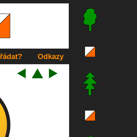
řádat?
Odkazy