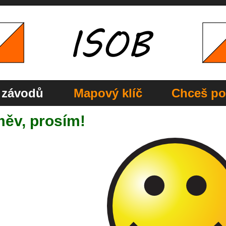
 závodů
Mapový klíč
Chceš po
měv, prosím!