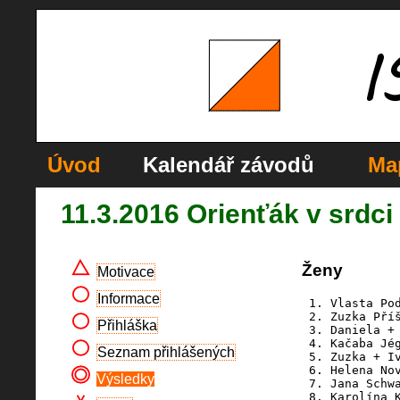
Úvod
Kalendář závodů
Ma
11.3.2016 Orienťák v srdci
Ženy
Motivace
Informace
 1. Vlasta Pod
 2. Zuzka Příš
Přihláška
 3. Daniela + 
 4. Kačaba Jég
Seznam přihlášených
 5. Zuzka + Iv
 6. Helena Nov
Výsledky
 7. Jana Schwa
 8. Karolína K