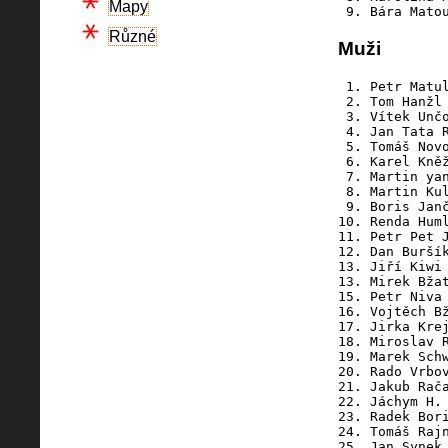
Mapy
Různé
Muži
 1. Petr Matul
 2. Tom Hanžl 
 3. Vítek Unčo
 4. Jan Tata R
 5. Tomáš Novo
 6. Karel Kněž
 7. Martin yan
 8. Martin Kul
 9. Boris Janč
10. Renda Huml
11. Petr Pet J
12. Dan Buršík
13. Jiří Kiwi 
13. Mirek Bžat
15. Petr Niva 
16. Vojtěch Bž
17. Jirka Krej
18. Miroslav R
19. Marek Schw
20. Rado Vrbov
21. Jakub Rača
22. Jáchym H. 
23. Radek Bori
24. Tomáš Rajn
25. Jan Synek 