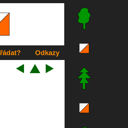
řádat?
Odkazy