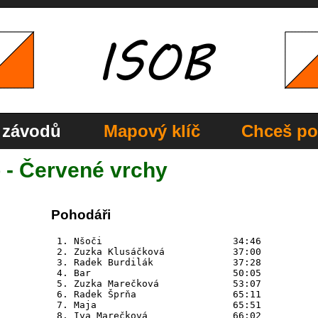
 závodů
Mapový klíč
Chceš po
o - Červené vrchy
Pohodáři
 1. Nšoči	                34:46

 2. Zuzka Klusáčková	        37:00

 3. Radek Burdilák	        37:28

 4. Bar	                        50:05

 5. Zuzka Marečková	        53:07

 6. Radek Šprňa         	65:11

 7. Maja	                65:51
