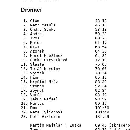
Drsňáci
 1. Glum	                43:13

 2. Petr Matula	                46:10

 3. Ondra Sáňka	                53:13

 4. Andrej	                59:38

 5. Ivoš	                60:23

 6. Kulda	                61:17

 7. Kiwi	                63:54

 8. Azorek	                64:36

 9. Karel Kněžínek	        64:39

10. Lucka Cicvárková	        72:19

11. Vlasta	                75:05

12. Tomáš Novotný	        76:00

13. Vojťák	                78:34

14. Finn	                85:10

15. Kryštof Mráz	        88:30

16. Standa	                92:34

17. Zbyněk	                92:34

18. Verča	                93:49

19. Jakub Rafael	        93:59

20. Marťas	                99:19

21. Emu	                        101:50

22. Peťa Tylichová	        104:49

23. Petr Viktorin	        131:59

    Martin Majtlah + Zuzka	69:45 (zkráceno)
