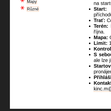
Mapy
na start
Start:
I
Různé
příchod
Trať:
Cc
Terén:
M
října.
Mapa:
O
Limit:
1
Kontrol
S sebo
ale lze j
Startov
pronáje
Přihláš
Kontak
kinc.m@