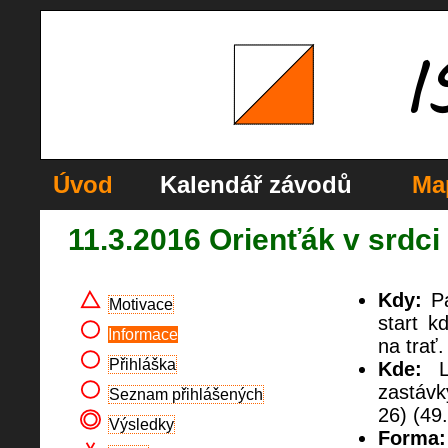
Úvod
Kalendář závodů
Ma
11.3.2016 Orienťák v srdci
Kdy:
Pá
Motivace
start k
Informace
na trať
Přihláška
Kde:
Lu
zastávk
Seznam přihlášených
26) (49
Výsledky
Forma: